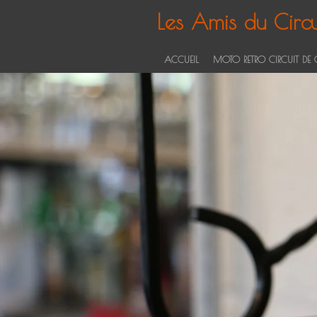
Passer
Les
Amis
du Circu
au
contenu
ACCUEIL
MOTO RETRO CIRCUIT DE
principal