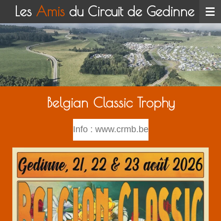
Les
Amis
du Circuit de Gedinne
Passer
au
contenu
principal
Belgian Classic Trophy
Info : www.crmb.be